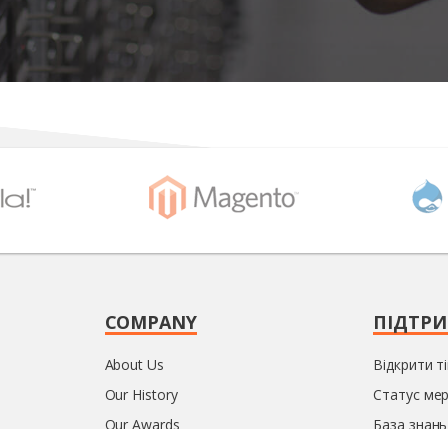
COMPANY
ПІДТР
About Us
Відкрити т
Our History
Статус ме
Our Awards
База знань