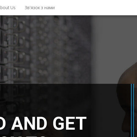
bout Us
Зв'язок з нами
D AND GET