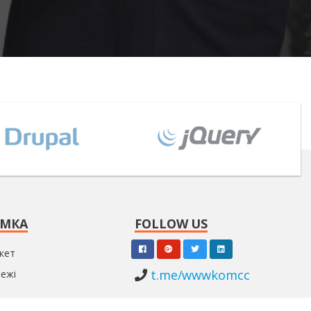
ИМКА
FOLLOW US
ікет
t.me/wwwkomcc
режі